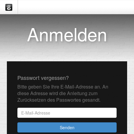
Anmelden
Passwort vergessen?
Bitte geben Sie Ihre E-Mail-Adresse an. An
diese Adresse wird die Anleitung zum
Zurücksetzen des Passwortes gesandt.
Senden